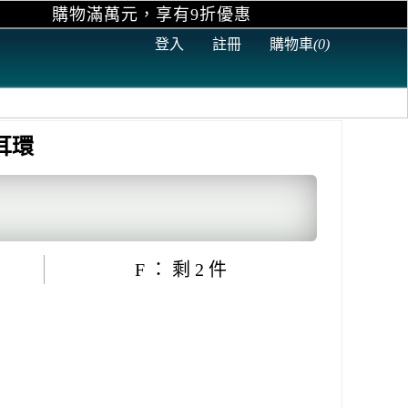
享有9折優惠
登入
註冊
購物車
(0)
耳環
F ： 剩 2 件