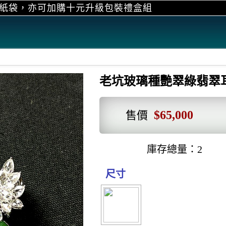
升級包裝禮盒組
購物滿萬元，
老坑玻璃種艷翠綠翡翠
$65,000
售價
庫存總量：2
尺寸